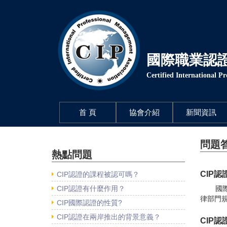
國際職業認
Certified International P
(current)
首 頁
協會介紹
新聞資訊
問題
熱點問題
CIP
CIP認證的課程被認可嗎？
CIP認證有什麼作用？
國
律部門規
CIP國際認證的性質?
CIP認證在兩岸推出的背景意義？
CIP