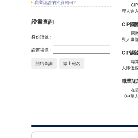
職業認證的性質如何?
C
理人進入
證書查詢
CIP
國
身份證號：
與人事部
證書編號：
CIP
職
人隊伍也
職業認
在
《中華人