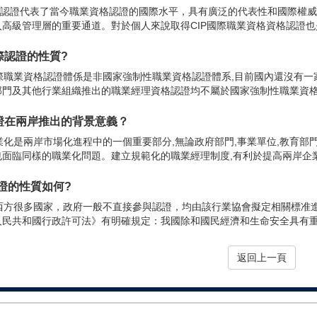
IP認證代表了當今職業資格認證的國際水平，具有廣泛的代表性和國際權
高級管理層的重要通道。對於個人來說取得CIP國際職業資格資格認證也是
國際認證的性質?
際職業資格認證體係是非國家強制性職業資格認證體系,目前國內還沒有一
門及其他行業組織推出的職業經理資格認證均不屬於國家強制性職業資格認證
認證在兩岸推出的背景意義？
業化是兩岸市場化進程中的一個重要部分,無論政府部門,事業單位,教育部
面臨同樣的職業化問題。建立規範化的職業經理制度,有利於提高兩岸企業.
證的性質如何?
西方很多國家，政府一般不直接參與認證，均由該行業協會擬定相關標准進行
民共和國行政許可法》有明確規定：我國除和國民經濟和生命安全具有重大
返回上一頁