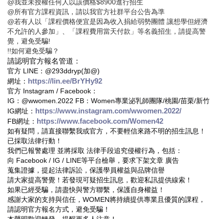
@我並未授權任何人以該價格$8900進行招生
@所有官方課程資訊，請以我官方社群平台公告為準
@若有人以「課程價格便宜是因為收入捐給弱勢團體 讓想學但經濟
不允許的人參加」、「課程費用當天付款」等名義招生，請提高警
覺，避免受騙!
!!如何避免受騙？
請認明官方報名管道：
官方 LINE：
@293ddryp(加@)
https://lin.ee/BrYHy92
網址：
官方 Instagram / Facebook：
IG：@wwomen.2022 FB：Women專業泌乳師團隊/桃園/苗栗/新竹
https://www.instagram.com/wwomen.2022/
IG網址：
https://www.facebook.com/Women42
FB網址：
如有疑問，請直接聯繫我或官方，不要輕信來路不明的招生訊息！
已採取
法律行動！
我們已報警處理 並將採取 法律手段追究侵權行為，包括：
向 Facebook / IG / LINE等平台檢舉，要求下架文章 廣告
蒐集證據，提起法律訴訟，保護學員權益與品牌信譽
請大家提高警覺！若發現可疑招生訊息，歡迎私訊提供線索！
如果已經受騙，請盡快與警方聯繫，保護自身權益！
感謝大家的支持與信任，WOMEN將持續提供專業且優質的課程，
請認明官方報名方式，避免受騙！