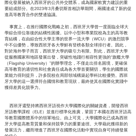
際化發展被納入西班牙的公共外交體系，成為國家軟實力建設的重
要組成部分。在2023年3月桑切斯首相訪華期間，兩國達成了新的促
進高等教育合作的雙邊協議。
事實上，在推行國際化戰略之初，西班牙大學曾一度面臨全球大
學綜合排位靠後的結構性困擾。以中小型和專業院校為主的高等教
育結構，在由綜合性大學主導的世界一流大學（WCU）的激烈競爭
中不佔優勢，導致西班牙各大學鮮有登榜各類全球排行者。因此，
對於海外學子而言，西班牙大學的吸引力有限。對此，西班牙大學
從服務國家和地區發展出發，突破性地踐行相容性更強的“旗艦大學
（Flagship University）”的辦學理念，不僅走出排名困境，更確保
高等教育的適切性和社會責任成為各大學首要關切，學生的國際就
業能力得到提升，許多院校在局部領域構築起學科比較優勢。西班
牙大學的這一選擇符合國情和教育現狀，最終使其在國際化實踐中
獲得差異化競爭力。
西班牙還堅持將西班牙語視作大學國際化的關鍵資產，開發西班
牙語教學課程（ELE）並進行標準化推廣，鞏固了本國在西班牙語高
等教育國際體系中的領軍地位。由上可見，大學國際化已成為西班
牙大學提高教育質量和保持競爭力的重要途徑。大學藉此獲得新的
發展活力，繼而增進了西班牙在國際化活動中實現自身可持續發展