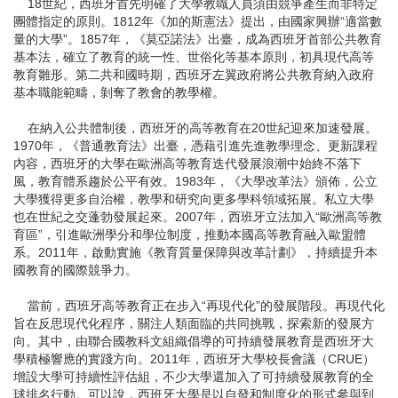
18世紀，西班牙首先明確了大學教職人員須由競爭產生而非特定
團體指定的原則。1812年《加的斯憲法》提出，由國家興辦“適當數
量的大學”。1857年，《莫亞諾法》出臺，成為西班牙首部公共教育
基本法，確立了教育的統一性、世俗化等基本原則，初具現代高等
教育雛形。第二共和國時期，西班牙左翼政府將公共教育納入政府
基本職能範疇，剝奪了教會的教學權。
在納入公共體制後，西班牙的高等教育在20世紀迎來加速發展。
1970年，《普通教育法》出臺，憑藉引進先進教學理念、更新課程
內容，西班牙的大學在歐洲高等教育迭代發展浪潮中始終不落下
風，教育體系趨於公平有效。1983年，《大學改革法》頒佈，公立
大學獲得更多自治權，教學和研究向更多學科領域拓展。私立大學
也在世紀之交蓬勃發展起來。2007年，西班牙立法加入“歐洲高等教
育區”，引進歐洲學分和學位制度，推動本國高等教育融入歐盟體
系。2011年，啟動實施《教育質量保障與改革計劃》，持續提升本
國教育的國際競爭力。
當前，西班牙高等教育正在步入“再現代化”的發展階段。再現代化
旨在反思現代化程序，關注人類面臨的共同挑戰，探索新的發展方
向。其中，由聯合國教科文組織倡導的可持續發展教育是西班牙大
學積極響應的實踐方向。2011年，西班牙大學校長會議（CRUE）
增設大學可持續性評估組，不少大學還加入了可持續發展教育的全
球排名行動。可以說，西班牙大學是以自發和制度化的形式參與到