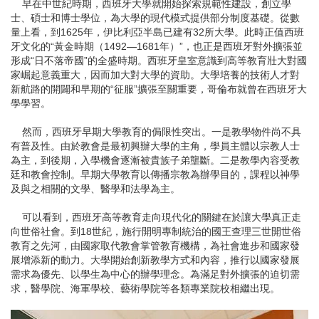
早在中世紀時期，西班牙大學就開始探索規範性建設，創立學
士、碩士和博士學位，為大學的現代模式提供部分制度基礎。從數
量上看，到1625年，伊比利亞半島已建有32所大學。此時正值西班
牙文化的“黃金時期（1492—1681年）”，也正是西班牙對外擴張並
形成“日不落帝國”的全盛時期。西班牙皇室意識到高等教育壯大對國
家崛起意義重大，因而加大對大學的資助。大學培養的技術人才對
新航路的開闢和早期的“征服”擴張至關重要，哥倫布就曾在西班牙大
學學習。
然而，西班牙早期大學教育的侷限性突出。一是教學物件尚不具
有普及性。由於教會是最初興辦大學的主角，學員主體以宗教人士
為主，到後期，入學機會逐漸被貴族子弟壟斷。二是教學內容受教
廷和教會控制。早期大學教育以傳播宗教為辦學目的，課程以神學
及與之相關的文學、醫學和法學為主。
可以看到，西班牙高等教育走向現代化的關鍵在於讓大學真正走
向世俗社會。到18世紀，施行開明專制統治的國王查理三世開世俗
教育之先河，由國家取代教會掌管教育機構，為社會進步和國家發
展增添新的動力。大學開始創新教學方式和內容，推行以國家發展
需求為優先、以學生為中心的辦學理念。為滿足對外擴張的迫切需
求，醫學院、海軍學校、藝術學院等各類專業院校相繼出現。