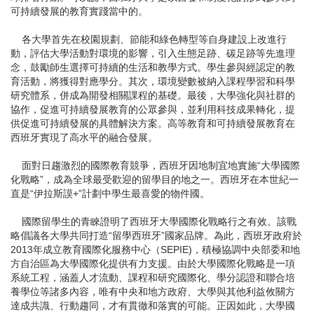
可持續發展的教育實踐當中的。
各大學首先在校園規劃、節能和綠色轉型等自身建設上改進行
動，評估大學活動對環境的影響，引入生態足跡、碳足跡等先進理
念，鼓勵師生選擇可持續的生活和教學方式。學生參與經認定的教
育活動，將獲得對應學分。其次，環境變數被納入課程學習和科學
研究體系，併成為開發相關課程的基礎。最後，大學強化與社群的
協作，促進可持續發展教育的公眾參與，並利用科技成果轉化，提
供促進可持續發展的具體解決方案。高等教育和可持續發展教育在
西班牙實現了高水平的融合發展。
面對日趨激烈的國際教育競爭，西班牙因地制宜地實施“大學國際
化戰略”，成為全球最受歡迎的留學目的地之一。西班牙在本世紀一
直是“伊拉斯謨+”計劃中學生最喜愛的物件國。
國際留學生的青睞證明了西班牙大學國際化戰略行之有效。該戰
略倡議各大學共同打造“留學西班牙”國家品牌。為此，西班牙政府於
2013年成立教育國際化服務中心（SEPIE)，積極協調中央部委和地
方自治區為大學國際化提供有力支援。由於大學國際化戰略是一項
系統工程，涵蓋人才流動、課程和研究國際化、學分認證和聯合培
養學位等諸多內容，唯有中央和地方政府、大學與其他利益攸關方
達成共識、行動趨同，才有貫徹和落實的可能。正因如此，大學國