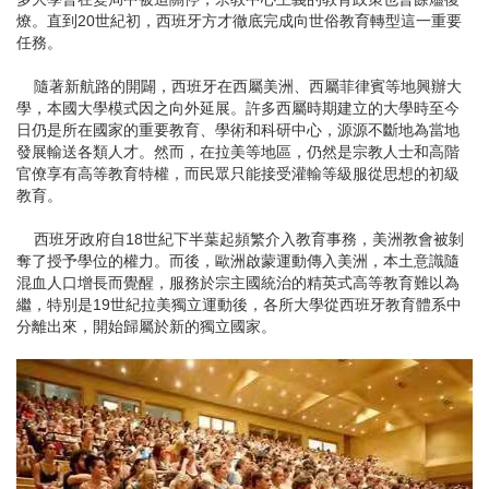
燎。直到20世紀初，西班牙方才徹底完成向世俗教育轉型這一重要
任務。
隨著新航路的開闢，西班牙在西屬美洲、西屬菲律賓等地興辦大
學，本國大學模式因之向外延展。許多西屬時期建立的大學時至今
日仍是所在國家的重要教育、學術和科研中心，源源不斷地為當地
發展輸送各類人才。然而，在拉美等地區，仍然是宗教人士和高階
官僚享有高等教育特權，而民眾只能接受灌輸等級服從思想的初級
教育。
西班牙政府自18世紀下半葉起頻繁介入教育事務，美洲教會被剝
奪了授予學位的權力。而後，歐洲啟蒙運動傳入美洲，本土意識隨
混血人口增長而覺醒，服務於宗主國統治的精英式高等教育難以為
繼，特別是19世紀拉美獨立運動後，各所大學從西班牙教育體系中
分離出來，開始歸屬於新的獨立國家。