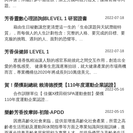
題。...
2022-07-18
芳香靈數心理諮詢師LEVEL 1 研習證書
藉由生日秘數讓您更清楚這一生的「生命課題與天賦潛能特
質」，而每個人的人生計劃包含：完整的人格、要完成的目標、要
克服的挑戰、遇到的人、面對的恐懼等。...
2022-07-18
芳香保健師 LEVEL 1
透過香氛精油讓人類的感官系統彼此之間交互作用，創造出全
愛的香氛感受。 健康養生意識逐漸抬頭，就大健康產業的市場商機
而言，專業機構估2020年將成長到10萬億美元。...
賀！榮獲副總統 賴清德授獎【110年度運動企業認證】
2022-05-16
合作訓辦單位【 佳儷X樸田樹SPA運動會館】榮獲
110年度運動企業認證...
2022-05-15
樂齡芳香按摩師-初階-APDD
因應高齡化社會來臨，提供並增進高齡化社會產業，所需之高
齡者生活照顧及運動與休閒指導等方面之專業知識與技能訓練，進
而逐步培養高齡者居家照顧之專業人才，並提升優質之高齡者生活