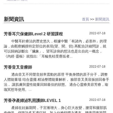
新聞資訊
首頁
>>
新聞資訊
2022-07-18
芳香耳穴保健師Level 2 研習課程
中醫耳針療法的歷史悠久，根據中醫「有諸內，必形外」的理
論，由觀察觸摸特定部位的表現(望、聞、切).再配合詳細問診，就
可以歸納診斷出『臟象」。望耳診病的想法也是出自此一概念，
《內經·靈樞》就指出:「耳輪焦枯受塵垢者...
2022-07-18
芳香音叉音療師
透由音叉不同聲音頻率震動的原理 平衡身體的原子分子，調整
人體能量場 结合靈擺.精油整體能量解析， 臉部音叉美容振頻回春手
法， 讓肌膚與靈性能量回歸最佳的狀態。 適合心靈療美容芳療，瑜
珈冥想等使用。...
2022-07-18
芳香孕產婦泌乳照護師LEVEL 1
產婦在妊娠期間，子宮漸增大，身心巨大改變，腰背和腿部肌
肉伸張，伴隨許多不適症狀，加上分娩時體力透支，腰痛背痛等問